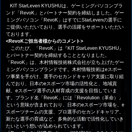
KIT StarLeven KYUSHU
は、ゲーミングパソコンブラ
ンド「
RevoK
」とパートナー契約を締結しました。
ゲー
ミング
パソコン「
RevoK
」はすでに
StarLeven
の選手に
ご提供いただいており、選手の活躍をサポートいただい
ております。
<RevoK
ご担当者様からのコメント
>
このたび、「
RevoK
」は『
KIT StarLeven KYUSHU
』
とパートナー契約を締結することとなりました。
「
RevoK
」は、木村情報技術株式会社が立ち上げたゲー
ミングパソコンブランドです。木村情報技術は
e
スポー
ツ事業を手がけ、選手のセカンドキャリア支援に取り組
んでおり、日本の
e
スポーツ市場の活性化と、地域貢
献、
e
スポーツ選手の人材育成の支援を目指していま
す。ブランド名「
RevoK
」には「
Revolution
（革命）」
という意味が含まれており、日本の
e
スポーツ市場を、
e
スポーツチームの支援、プロ選手のセカンドキャリア、
新たな選手の育成など、多角的な活動で活性化していき
たいという想いが込められています。